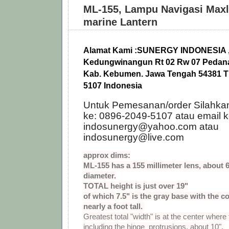
ML-155, Lampu Navigasi Max
marine Lantern
Alamat Kami :
SUNERGY INDONESIA , 
Kedungwinangun Rt 02 Rw 07 Pedana,
Kab. Kebumen. Jawa Tengah 54381 Tl
5107 Indonesia
Untuk Pemesanan/order Silahka
ke: 0896-2049-5107 atau email k
indosunergy@yahoo.com atau
indosunergy@live.com
approx dims:
ML-155 has a 155 millimeter lens, about 6
diameter.
TOTAL height is just over 19"
of which 7.5" is the gray base with the c
nearly a foot tall.
Greatest total "width" is at the center wher
including the hinge protrusions, about 10".