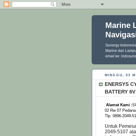
Marine 
Navigas
Sunergy Indonesia
Marine dan Lampu
email ke: indosu
MINGGU, 03 M
ENERSYS C
BATTERY 6V
Alamat Kami :
S
02 Rw 07 Pedana,
Tlp: 0896-2049-5
Untuk Pemesan
2049-5107 ata