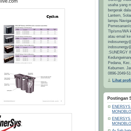
live.com
usaha yang m
bergerak dal
Lantern, Sol
lampu Naviga
Pemesanan/or
Tlp/sms/WA k
atau email ke
indosunergy
indosunergy@
:SUNERGY IN
Kedungwinan
Pedana, Kec. 
Kebumen. Jaw
0896-2049-51
Lihat prof
Postingan 
ENERSYS 
MONOBLO
ENERSYS 
MONOBLO
4v 5ah ba