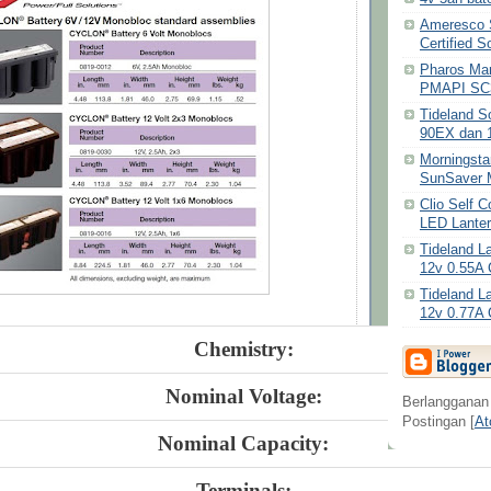
Ameresco S
Certified S
Pharos Mar
PMAPI SC3
Tideland So
90EX dan 
Morningst
SunSaver 
Clio Self C
LED Lantern
Tideland L
12v 0.55A 
Tideland L
12v 0.77A 
Chemistry:
Nominal Voltage:
Berlangganan
Postingan [
A
Nominal Capacity:
Terminals: