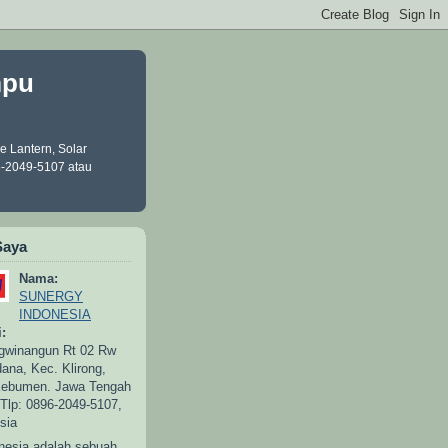
mpu
 Lantern, Solar
6-2049-5107 atau
Saya
Nama:
SUNERGY
INDONESIA
:
gwinangun Rt 02 Rw
ana, Kec. Klirong,
Kebumen. Jawa Tengah
Tlp: 0896-2049-5107,
sia
nesia adalah sebuah