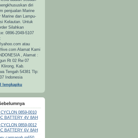
engkhususkan diri
am penjualan Marine
ar Marine dan Lampu-
si Kelautan. Untuk
der Silahkan
e: 0896-2049-5107
:
@yahoo.com atau
live.com Alamat Kami
DONESIA , Alamat :
gun Rt 02 Rw 07
Klirong, Kab.
a Tengah 54381 Tlp:
07 Indonesia
il lengkapku
Sebelumnya
CYCLON 0859-0010
C BATTERY 4V 8AH
CYCLON 0859-0012
C BATTERY 6V 8AH
tery carmanah m650