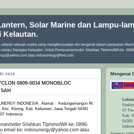
Lantern, Solar Marine dan Lampu-la
i Kelautan.
 adalah sebuah usaha yang mengkhususkan diri bergerak dalam penjualan Marine
-lampu Navigasi Kelautan. Untuk Pemesanan/order Silahkan Tlp/sms/WA ke: 089
nergy@yahoo.com atau indosunergy@live.com
Mengenai 
EI 2026
YCLON 0809-0034 MONOBLOC
 5AH
Lokasi
UNERGY INDONESIA , Alamat : Kedungwinangun Rt
Kedun
 Kec. Klirong, Kab. Kebumen. Jawa Tengah 54381
07 Ped
107 Indonesia
Kab. 
54381 
an/order Silahkan Tlp/sms/WA ke: 0896-
Indone
u email ke: indosunergy@yahoo.com atau
Sunergy Indo