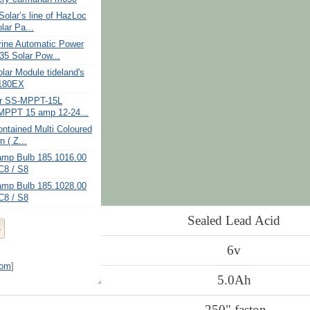
olar’s line of HazLoc
olar Pa...
ine Automatic Power
5 Solar Pow...
lar Module tideland's
180EX
ar SS-MPPT-15L
MPPT 15 amp 12-24...
ontained Multi Coloured
 ( Z...
amp Bulb 185.1016.00
C8 / S8
amp Bulb 185.1028.00
C8 / S8
Sealed Lead Acid
6v
tom
]
5.0Ah
.250" faston